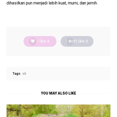
dihasilkan pun menjadi lebih kuat, murni, dan jernih.
I like it
I don't like it
0
0
Tags:
xlr
YOU MAY ALSO LIKE