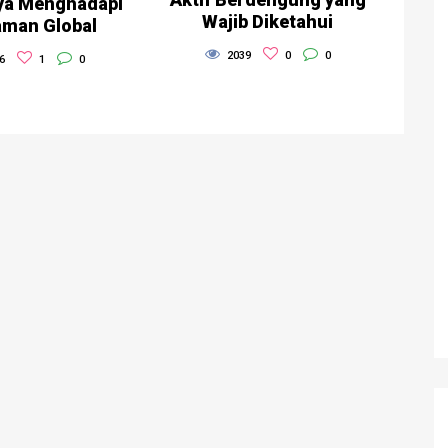
ya Menghadapi
Wajib Diketahui
man Global
2039
0
0
6
1
0