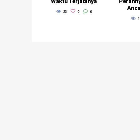
Waktu Terjadinya
Perann
Anca
23
0
0
1