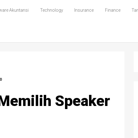
ware Akuntansi
Technology
Insurance
Finance
Ta
0
Memilih Speaker